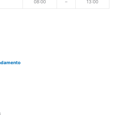
08:00
–
13:00
endamento
s