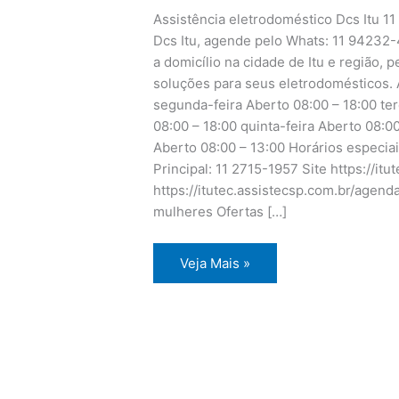
Assistência eletrodoméstico Dcs Itu 1
Dcs Itu, agende pelo Whats: 11 94232-
a domicílio na cidade de Itu e região, 
soluções para seus eletrodomésticos. 
segunda-feira Aberto 08:00 – 18:00 ter
08:00 – 18:00 quinta-feira Aberto 08:0
Aberto 08:00 – 13:00 Horários especia
Principal: 11 2715-1957 Site https://i
https://itutec.assistecsp.com.br/agen
mulheres Ofertas […]
Assistência
Veja Mais »
eletrodoméstico
Dcs
Itu