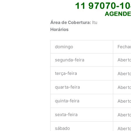
Área de Cobertura:
Itu
Horários
domingo
Fecha
segunda-feira
Abert
terça-feira
Abert
quarta-feira
Abert
quinta-feira
Abert
sexta-feira
Abert
sábado
Abert