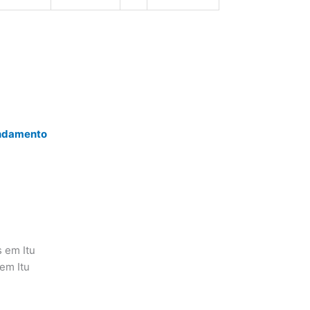
endamento
s em Itu
em Itu