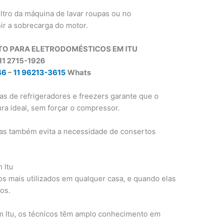
ltro da máquina de lavar roupas ou no
ir a sobrecarga do motor.
TO PARA ELETRODOMÉSTICOS EM ITU
11 2715-1926
46
–
11 96213-3615
Whats
tas de refrigeradores e freezers garante que o
a ideal, sem forçar o compressor.
as também evita a necessidade de consertos
 Itu
s mais utilizados em qualquer casa, e quando elas
os.
em Itu, os técnicos têm amplo conhecimento em