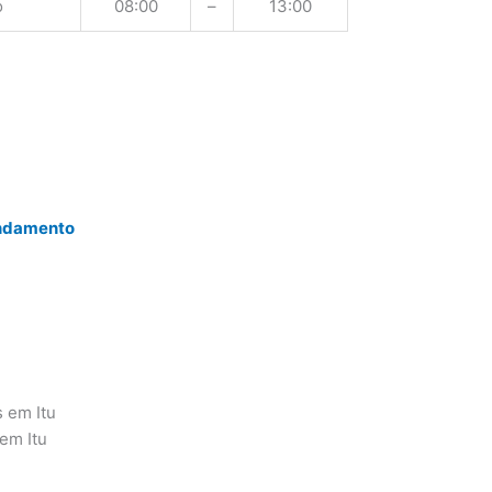
o
08:00
–
13:00
endamento
s em Itu
em Itu