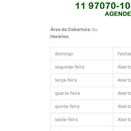
Área de Cobertura:
Itu
Horários
domingo
Fecha
segunda-feira
Abert
terça-feira
Abert
quarta-feira
Abert
quinta-feira
Abert
sexta-feira
Abert