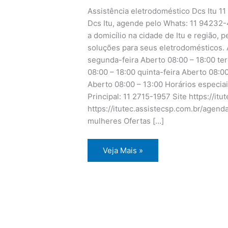
Assistência eletrodoméstico Dcs Itu 1
Dcs Itu, agende pelo Whats: 11 94232-
a domicílio na cidade de Itu e região, 
soluções para seus eletrodomésticos. 
segunda-feira Aberto 08:00 – 18:00 ter
08:00 – 18:00 quinta-feira Aberto 08:0
Aberto 08:00 – 13:00 Horários especia
Principal: 11 2715-1957 Site https://i
https://itutec.assistecsp.com.br/agen
mulheres Ofertas […]
Assistência
Veja Mais »
eletrodoméstico
Dcs
Itu