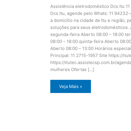
Assistência eletrodoméstico Dcs Itu 1
Dcs Itu, agende pelo Whats: 11 94232-
a domicílio na cidade de Itu e região, 
soluções para seus eletrodomésticos. 
segunda-feira Aberto 08:00 – 18:00 ter
08:00 – 18:00 quinta-feira Aberto 08:0
Aberto 08:00 – 13:00 Horários especia
Principal: 11 2715-1957 Site https://i
https://itutec.assistecsp.com.br/agen
mulheres Ofertas […]
Assistência
Veja Mais »
eletrodoméstico
Dcs
Itu