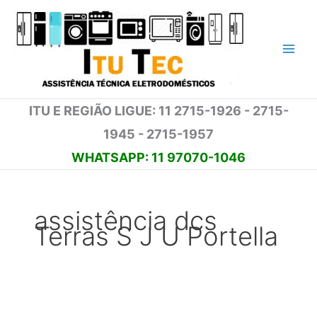
Ir
para
o
conteúdo
ITU E REGIÃO LIGUE: 11 2715-1926 - 2715-
1945 - 2715-1957
WHATSAPP: 11 97070-1046
assistência dcs
Terras S J U Portella