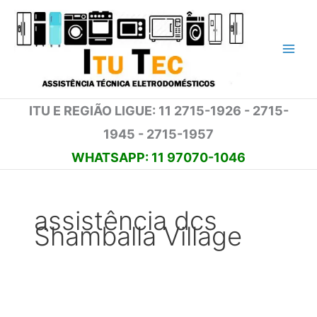
Ir
para
o
conteúdo
ITU E REGIÃO LIGUE: 11 2715-1926 - 2715-
1945 - 2715-1957
WHATSAPP: 11 97070-1046
assistência dcs
Shamballa Village