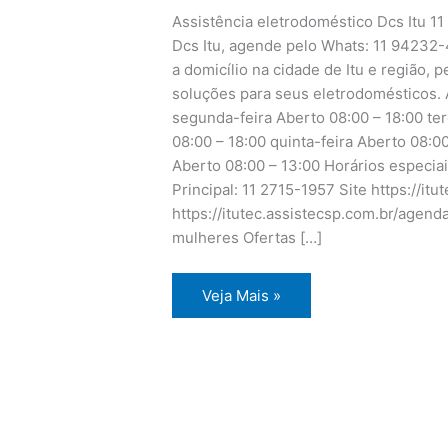
Assistência eletrodoméstico Dcs Itu 1
Dcs Itu, agende pelo Whats: 11 94232-
a domicílio na cidade de Itu e região, 
soluções para seus eletrodomésticos. 
segunda-feira Aberto 08:00 – 18:00 ter
08:00 – 18:00 quinta-feira Aberto 08:0
Aberto 08:00 – 13:00 Horários especia
Principal: 11 2715-1957 Site https://i
https://itutec.assistecsp.com.br/agen
mulheres Ofertas […]
Assistência
Veja Mais »
eletrodoméstico
Dcs
Itu