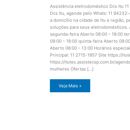
Assistência eletrodoméstico Dcs Itu 1
Dcs Itu, agende pelo Whats: 11 94232-
a domicílio na cidade de Itu e região, 
soluções para seus eletrodomésticos. 
segunda-feira Aberto 08:00 – 18:00 ter
08:00 – 18:00 quinta-feira Aberto 08:0
Aberto 08:00 – 13:00 Horários especia
Principal: 11 2715-1957 Site https://i
https://itutec.assistecsp.com.br/agen
mulheres Ofertas […]
Assistência
Veja Mais »
eletrodoméstico
Dcs
Itu