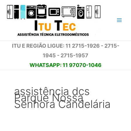
Ir
para
o
conteúdo
ITU E REGIÃO LIGUE: 11 2715-1926 - 2715-
1945 - 2715-1957
WHATSAPP: 11 97070-1046
assistência dcs
Parque Nossa
Senhora Candelária