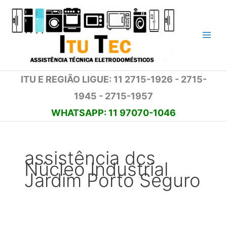
Ir
para
o
conteúdo
ITU E REGIÃO LIGUE: 11 2715-1926 - 2715-
1945 - 2715-1957
WHATSAPP: 11 97070-1046
assistência dcs
Núcleo Industrial
Jardim Porto Seguro