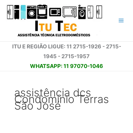
Ir
para
o
conteúdo
ITU E REGIÃO LIGUE: 11 2715-1926 - 2715-
1945 - 2715-1957
WHATSAPP: 11 97070-1046
assistência dcs
Condomínio Terras
São José