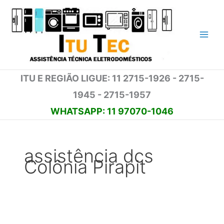
Ir
para
o
conteúdo
ITU E REGIÃO LIGUE: 11 2715-1926 - 2715-
1945 - 2715-1957
WHATSAPP: 11 97070-1046
assistência dcs
Colônia Pirapit