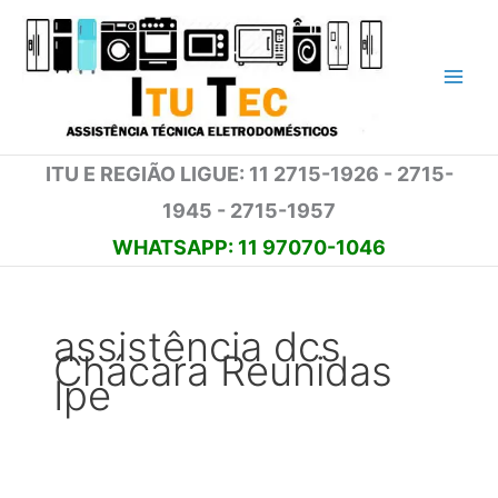
Ir
para
o
conteúdo
ITU E REGIÃO LIGUE: 11 2715-1926 - 2715-
1945 - 2715-1957
WHATSAPP: 11 97070-1046
assistência dcs
Chácara Reunidas
Ipe