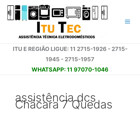
Ir
para
o
conteúdo
ITU E REGIÃO LIGUE: 11 2715-1926 - 2715-
1945 - 2715-1957
WHATSAPP: 11 97070-1046
assistência dcs
Chácara 7 Quedas