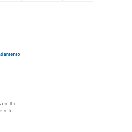
endamento
s em Itu
em Itu