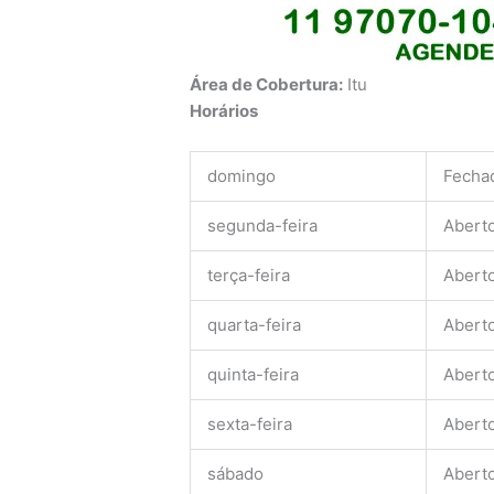
Área de Cobertura:
Itu
Horários
domingo
Fecha
segunda-feira
Abert
terça-feira
Abert
quarta-feira
Abert
quinta-feira
Abert
sexta-feira
Abert
sábado
Abert