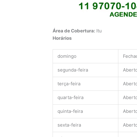
Área de Cobertura:
Itu
Horários
domingo
Fecha
segunda-feira
Abert
terça-feira
Abert
quarta-feira
Abert
quinta-feira
Abert
sexta-feira
Abert