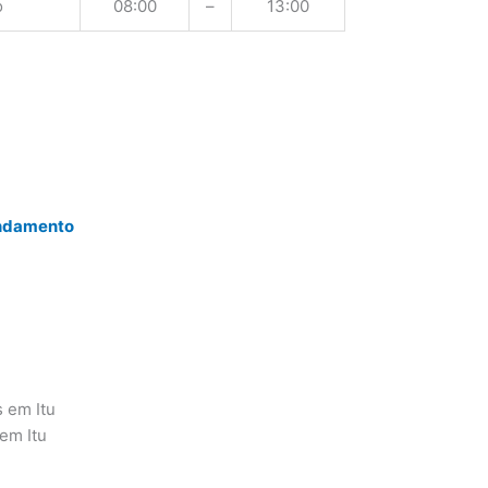
o
08:00
–
13:00
endamento
s em Itu
em Itu