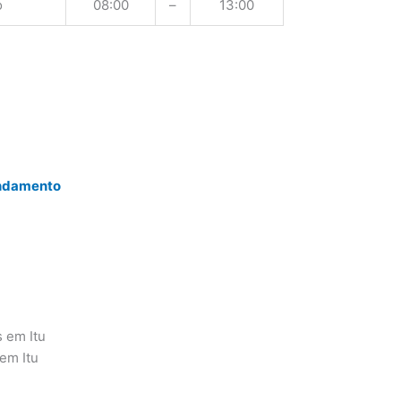
o
08:00
–
13:00
endamento
s em Itu
em Itu