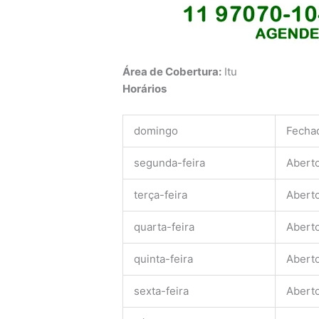
Área de Cobertura:
Itu
Horários
domingo
Fecha
segunda-feira
Abert
terça-feira
Abert
quarta-feira
Abert
quinta-feira
Abert
sexta-feira
Abert