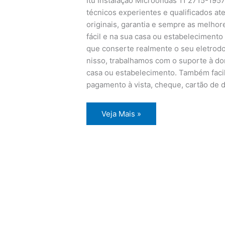
Itu Instalação Microondas 11 2715-195
técnicos experientes e qualificados at
originais, garantia e sempre as melho
fácil e na sua casa ou estabelecimento
que conserte realmente o seu eletrod
nisso, trabalhamos com o suporte à domi
casa ou estabelecimento. Também faci
pagamento à vista, cheque, cartão de d
Itu
Veja Mais »
Instalação
Microondas