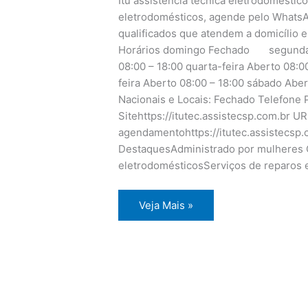
Itu assistência técnica eletrodoméstico
eletrodomésticos, agende pelo WhatsA
qualificados que atendem a domicílio e
Horários domingo Fechado segunda-fe
08:00 – 18:00 quarta-feira Aberto 08:00
feira Aberto 08:00 – 18:00 sábado Aber
Nacionais e Locais: Fechado Telefone P
Sitehttps://itutec.assistecsp.com.br U
agendamentohttps://itutec.assistecsp
DestaquesAdministrado por mulheres O
eletrodomésticosServiços de reparos 
Itu
Veja Mais »
assistência
técnica
eletrodomésticos