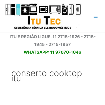
Ir
para
o
conteúdo
ITU E REGIÃO LIGUE: 11 2715-1926 - 2715-
1945 - 2715-1957
WHATSAPP: 11 97070-1046
conserto cooktop
itu