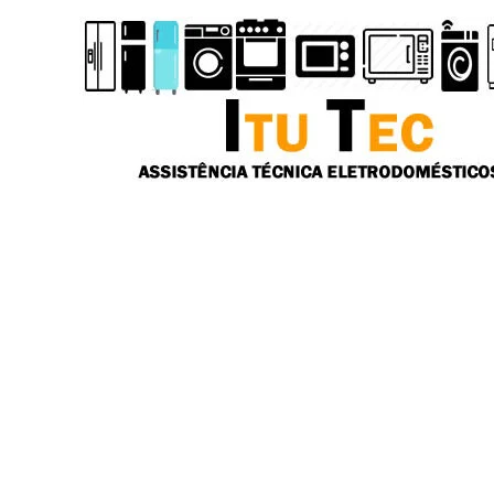
Ir
para
o
conteúdo