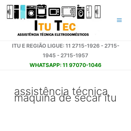
Ir
para
o
conteúdo
ITU E REGIÃO LIGUE: 11 2715-1926 - 2715-
1945 - 2715-1957
WHATSAPP: 11 97070-1046
assistência técnica
máquina de secar itu