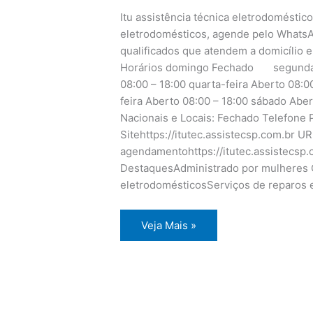
Itu assistência técnica eletrodoméstico
eletrodomésticos, agende pelo WhatsA
qualificados que atendem a domicílio e
Horários domingo Fechado segunda-fe
08:00 – 18:00 quarta-feira Aberto 08:00
feira Aberto 08:00 – 18:00 sábado Aber
Nacionais e Locais: Fechado Telefone P
Sitehttps://itutec.assistecsp.com.br U
agendamentohttps://itutec.assistecsp
DestaquesAdministrado por mulheres O
eletrodomésticosServiços de reparos 
Itu
Veja Mais »
assistência
técnica
eletrodomésticos