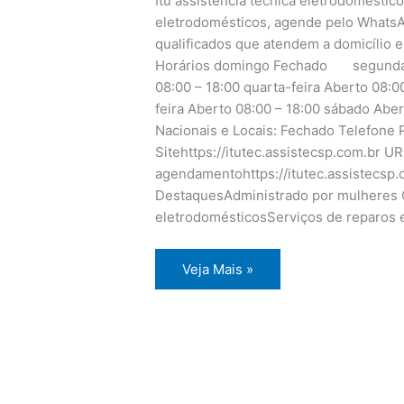
Itu assistência técnica eletrodoméstico
eletrodomésticos, agende pelo WhatsA
qualificados que atendem a domicílio e
Horários domingo Fechado segunda-fe
08:00 – 18:00 quarta-feira Aberto 08:00
feira Aberto 08:00 – 18:00 sábado Aber
Nacionais e Locais: Fechado Telefone P
Sitehttps://itutec.assistecsp.com.br U
agendamentohttps://itutec.assistecsp
DestaquesAdministrado por mulheres O
eletrodomésticosServiços de reparos 
Itu
Veja Mais »
assistência
técnica
eletrodomésticos