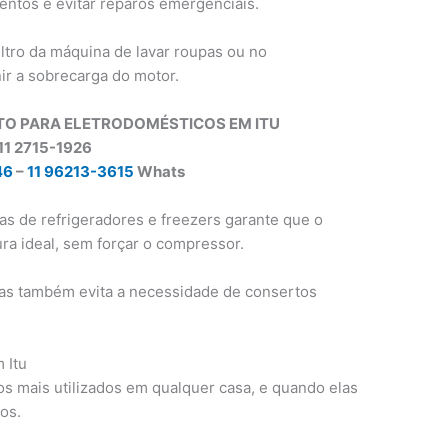
entos e evitar reparos emergenciais.
ltro da máquina de lavar roupas ou no
ir a sobrecarga do motor.
TO PARA ELETRODOMÉSTICOS EM ITU
11 2715-1926
46
–
11 96213-3615
Whats
tas de refrigeradores e freezers garante que o
a ideal, sem forçar o compressor.
as também evita a necessidade de consertos
 Itu
s mais utilizados em qualquer casa, e quando elas
os.