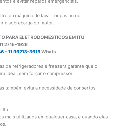
entos e evitar reparos emergenciais.
ltro da máquina de lavar roupas ou no
ir a sobrecarga do motor.
TO PARA ELETRODOMÉSTICOS EM ITU
11 2715-1926
46
–
11 96213-3615
Whats
tas de refrigeradores e freezers garante que o
a ideal, sem forçar o compressor.
as também evita a necessidade de consertos
 Itu
s mais utilizados em qualquer casa, e quando elas
os.